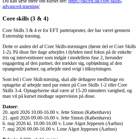
Du kan læse mere om kurset her:
https://dkceft.dk/core-skills-
advanced-traening/
Core skills (3 & 4)
Core Skills 3 & 4 er for EFT parterapeuter, der har været gennem
Externship træning.
Dette er anden del af Core Skills-træningen (første del er Core Skills
1-2). På disse fire dage arbejdes i dybden med fokus på de enkelte
trin og interventioner som indgår i modellens fase 2, herunder
engagering af den partner, der trækker sig, opblødning af den
opsøgende partner, og arbejde med svigt i tilknytningen.
Som led i Core Skill-træning, skal alle deltagere medbringe en
optagelse af arbejde med par enten på Core Skills 1-2 eller Core
Skills 3-4. Optagelserne skal være af 15-20 minutters varighed, og
man vil på kurset modtage supervision på disse.
Datoer
:
20. april 2026 10.00-16.00 v. Jette Simon (København)
21. april 2026 09.00-16.00 v. Jette Simon (København)
6. maj 2026 kl. 10.00-16.00 v. Lone Algot Jeppesen (Aarhus)
7. maj 2026 09.00-16.00 v. Lone Algot Jeppesen (Aarhus)