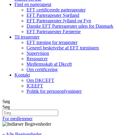
Find en parterapeut
EFT certificerede parterapeuter
EFT Parterapeuter Sjælland
EFT Parterapeuter Jylland og Fyn
Danske EFT Parterapeuter uden for Danmark
EFT Parterapeuter Færøerne
Til terapeuter
EFT træning for terapeuter
Generel beskrivelse af EFT træningen
Supervision
Ressourcer
Medlemsskab af Dkceft
Om certificering
Kontakt
Om DKCEFT
ICEEFT
Politik for personoplysninger
Søg
Søg
For medlemmer
« Alle Begivenheder