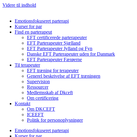
Videre til indhold
Emotionsfokuseret parterapi
Kurser for par
Find en parterapeut
EFT certificerede parterapeuter
EFT Parterapeuter Sjælland
EFT Parterapeuter Jylland og Fyn
Danske EFT Parterapeuter uden for Danmark
EFT Parterapeuter Færøerne
Til terapeuter
EFT træning for terapeuter
Generel beskrivelse af EFT træningen
Supervision
Ressourcer
Medlemsskab af Dkceft
Om certificering
Kontakt
Om DKCEFT
ICEEFT
Politik for personoplysninger
Emotionsfokuseret parterapi
Kurser for par