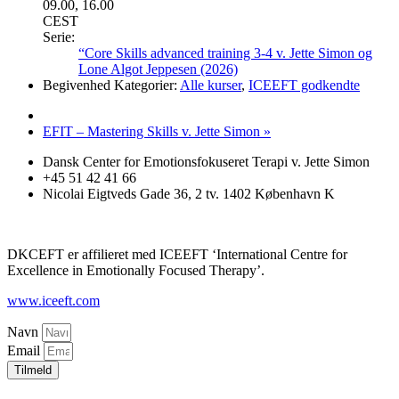
09.00, 16.00
CEST
Serie:
“Core Skills advanced training 3-4 v. Jette Simon og
Lone Algot Jeppesen (2026)
Begivenhed Kategorier:
Alle kurser
,
ICEEFT godkendte
EFIT – Mastering Skills v. Jette Simon
»
Dansk Center for Emotionsfokuseret Terapi v. Jette Simon
+45 51 42 41 66
Nicolai Eigtveds Gade 36, 2 tv. 1402 København K
DKCEFT er affilieret med ICEEFT ‘International Centre for
Excellence in Emotionally Focused Therapy’
.
www.iceeft.com
Navn
Email
Tilmeld