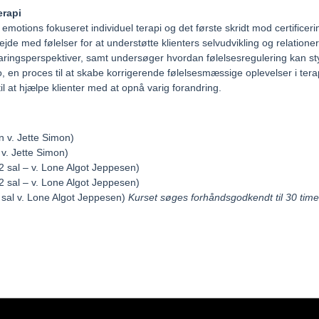
erapi
otions fokuseret individuel terapi og det første skridt mod certificeri
de med følelser for at understøtte klienters selvudvikling og relationer
faringsperspektiver, samt undersøger hvordan følelsesregulering kan st
, en proces til at skabe korrigerende følelsesmæssige oplevelser i tera
l at hjælpe klienter med at opnå varig forandring.
n v. Jette Simon)
 v. Jette Simon)
2 sal – v. Lone Algot Jeppesen)
2 sal – v. Lone Algot Jeppesen)
 sal v. Lone Algot Jeppesen)
Kurset søges forhåndsgodkendt til 30 tim