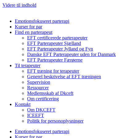
Videre til indhold
Emotionsfokuseret parterapi
Kurser for par
Find en parterapeut
EFT certificerede parterapeuter
EFT Parterapeuter Sjælland
EFT Parterapeuter Jylland og Fyn
Danske EFT Parterapeuter uden for Danmark
EFT Parterapeuter Færøerne
Til terapeuter
EFT træning for terapeuter
Generel beskrivelse af EFT træningen
Supervision
Ressourcer
Medlemsskab af Dkceft
Om certificering
Kontakt
Om DKCEFT
ICEEFT
Politik for personoplysninger
Emotionsfokuseret parterapi
Kurser for par