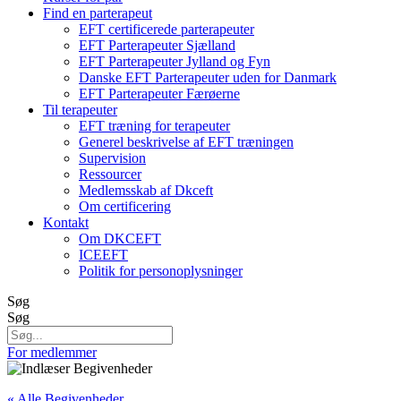
Find en parterapeut
EFT certificerede parterapeuter
EFT Parterapeuter Sjælland
EFT Parterapeuter Jylland og Fyn
Danske EFT Parterapeuter uden for Danmark
EFT Parterapeuter Færøerne
Til terapeuter
EFT træning for terapeuter
Generel beskrivelse af EFT træningen
Supervision
Ressourcer
Medlemsskab af Dkceft
Om certificering
Kontakt
Om DKCEFT
ICEEFT
Politik for personoplysninger
Søg
Søg
For medlemmer
« Alle Begivenheder