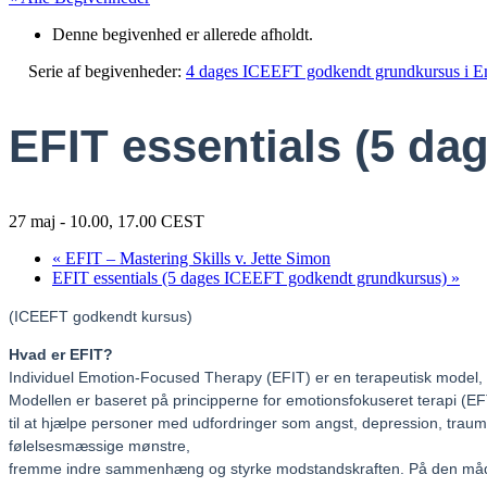
Denne begivenhed er allerede afholdt.
Serie af begivenheder:
4 dages ICEEFT godkendt grundkursus i Emo
EFIT essentials (5 d
27 maj - 10.00
,
17.00
CEST
«
EFIT – Mastering Skills v. Jette Simon
EFIT essentials (5 dages ICEEFT godkendt grundkursus)
»
(ICEEFT godkendt kursus)
Hvad er EFIT?
Individuel Emotion-Focused Therapy (EFIT) er en terapeutisk model, de
Modellen er baseret på principperne for emotionsfokuseret terapi (EFT) 
til at hjælpe personer med udfordringer som angst, depression, traum
følelsesmæssige mønstre,
fremme indre sammenhæng og styrke modstandskraften. På den måde ka