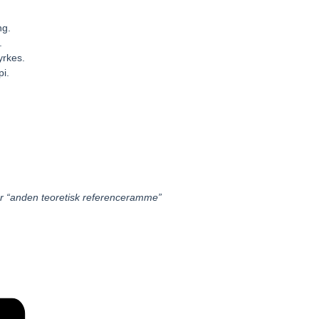
ng.
.
yrkes.
pi.
er “anden teoretisk referenceramme”